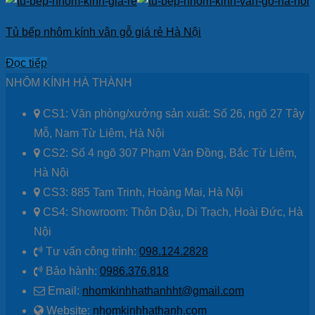
Tủ bếp nhôm kính vân gỗ giá rẻ Hà Nội
Đọc tiếp
NHÔM KÍNH HÀ THÀNH
CS1: Văn phòng/xưởng sản xuất: Số 26, ngõ 27 Tây
Mỗ, Nam Từ Liêm, Hà Nội
CS2: Số 4 ngõ 307 Phạm Văn Đồng, Bắc Từ Liêm,
Hà Nội
CS3: 885 Tam Trinh, Hoàng Mai, Hà Nội
CS4: Showroom: Thôn Dậu, Di Trạch, Hoài Đức, Hà
Nội
Tư vấn công trình:
098.124.2828
Bảo hành:
0986.376.818
Email:
nhomkinhhathanhht@gmail.com
Website:
nhomkinhhathanh.com