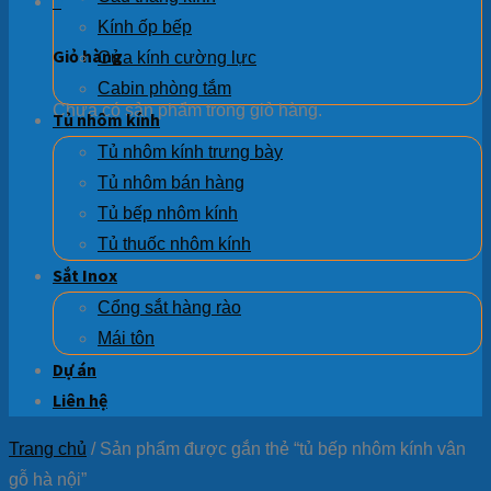
0
Kính ốp bếp
Giỏ hàng
Cửa kính cường lực
Cabin phòng tắm
Chưa có sản phẩm trong giỏ hàng.
Tủ nhôm kính
Tủ nhôm kính trưng bày
Tủ nhôm bán hàng
Tủ bếp nhôm kính
Tủ thuốc nhôm kính
Sắt Inox
Cổng sắt hàng rào
Mái tôn
Dự án
Liên hệ
Trang chủ
/
Sản phẩm được gắn thẻ “tủ bếp nhôm kính vân
gỗ hà nội”