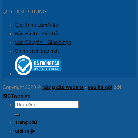
QUY ĐỊNH CHUNG
Quy Trình Làm Việc
Bảo Hành – Đổi Trả
Vận Chuyển – Giao Nhận
Chính sách bảo mật
Copyright 2020 ©
Nâng cấp website
-
seo hà nội
bởi
BICTweb.vn
Tìm
kiếm:
Trang chủ
Giới thiệu