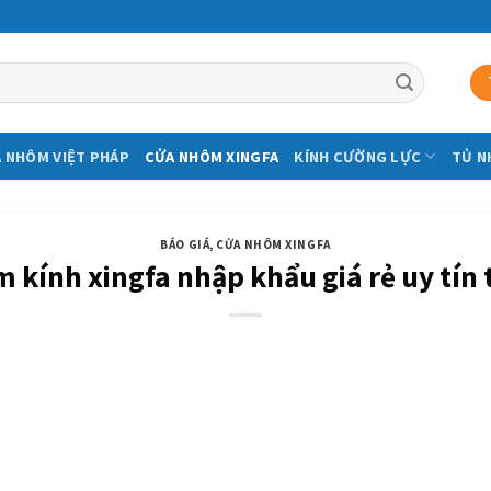
 NHÔM VIỆT PHÁP
CỬA NHÔM XINGFA
KÍNH CƯỜNG LỰC
TỦ N
BÁO GIÁ
,
CỬA NHÔM XINGFA
 kính xingfa nhập khẩu giá rẻ uy tín t