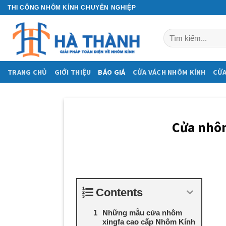
Skip
THI CÔNG NHÔM KÍNH CHUYÊN NGHIỆP
to
content
Tìm
kiếm:
TRANG CHỦ
GIỚI THIỆU
BÁO GIÁ
CỬA VÁCH NHÔM KÍNH
CỬA
Cửa nhôm
Contents
Những mẫu cửa nhôm
xingfa cao cấp Nhôm Kính