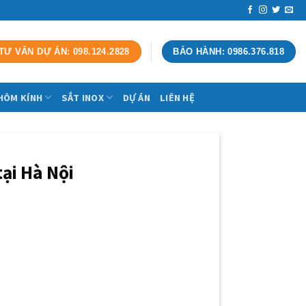
TƯ VẤN DỰ ÁN: 098.124.2828
BẢO HÀNH: 0986.376.818
HÔM KÍNH
SẮT INOX
DỰ ÁN
LIÊN HỆ
ại Hà Nội