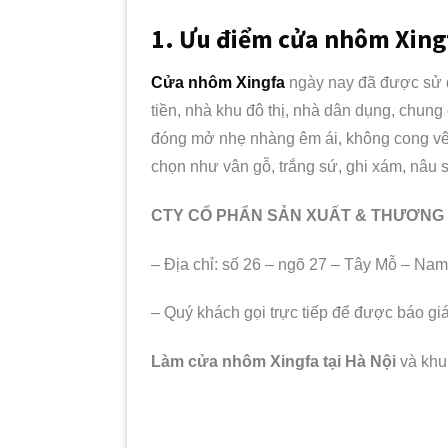
1. Ưu điểm cửa nhôm Xingf
Cửa nhôm Xingfa
ngày nay đã được sử dụ
tiền, nhà khu đô thị, nhà dân dụng, chung
đóng mở nhẹ nhàng êm ái, không cong vên
chọn như vân gỗ, trắng sứ, ghi xám, nâu
CTY CỔ PHẨN SẢN XUẤT & THƯƠNG 
– Địa chỉ: số 26 – ngõ 27 – Tây Mỗ – Na
– Quý khách gọi trực tiếp để được báo gi
Làm cửa nhôm Xingfa
tại Hà Nội
và khu 