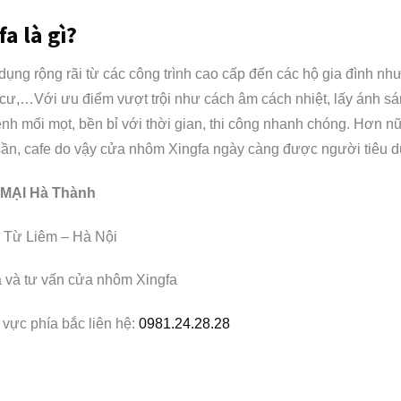
a là gì?
ng rộng rãi từ các công trình cao cấp đến các hộ gia đình như:
 cư,…Với ưu điểm vượt trội như cách âm cách nhiệt, lấy ánh sáng
h mối mọt, bền bỉ với thời gian, thi công nhanh chóng. Hơn 
 sần, cafe do vậy cửa nhôm Xingfa ngày càng được người tiêu 
MẠI Hà Thành
m Từ Liêm – Hà Nội
á và tư vấn cửa nhôm Xingfa
vực phía bắc liên hệ:
0981.24.28.28