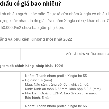
khẩu có giá bao nhiêu?
 rất nhiều người thắc mắc. Thực tế cửa nhôm Xingfa có nhiều 
lượng khác nhau do đó giá cửa nhôm Xingfa có sự khác nhau. 
.450.000đ/m2 chưa bao gồm phụ kiện.
ãng và phụ kiện Kinlong mới nhất 2022
MÔ TẢ CỬA NHÔM XINGF
g tem đỏ chính hãng
,
nhập khẩu 100%
– Nhôm: Thanh nhôm profile Xingfa hệ 55
– Độ dày: 1.4 (mm)
– Màu: Nâu sần, trắng sứ, đen, ghi, vân gỗ.
– Kính: Kính an toàn 6.38mm, kính hộp 5.9.5 (mm)
– Phụ kiện: Gioăng EDPM, keo Silicon chịu nước
– Bảo hành: 5 năm
– Nhôm: Thanh nhôm profile Xingfa hệ 55