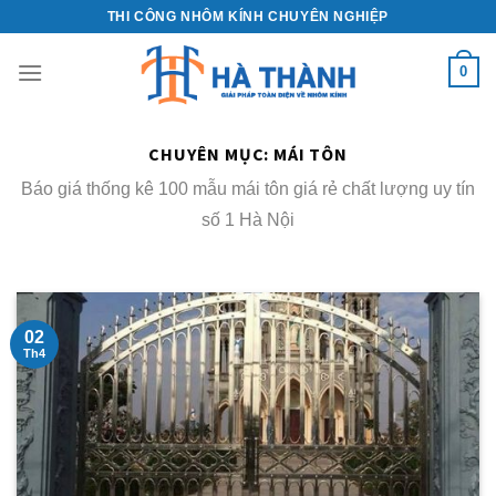
Skip
THI CÔNG NHÔM KÍNH CHUYÊN NGHIỆP
to
0
content
CHUYÊN MỤC:
MÁI TÔN
Báo giá thống kê 100 mẫu mái tôn giá rẻ chất lượng uy tín
số 1 Hà Nội
02
Th4