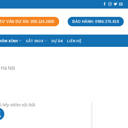
TƯ VẤN DỰ ÁN: 098.124.2828
BẢO HÀNH: 0986.376.818
HÔM KÍNH
SẮT INOX
DỰ ÁN
LIÊN HỆ
 Hà Nội
2
4