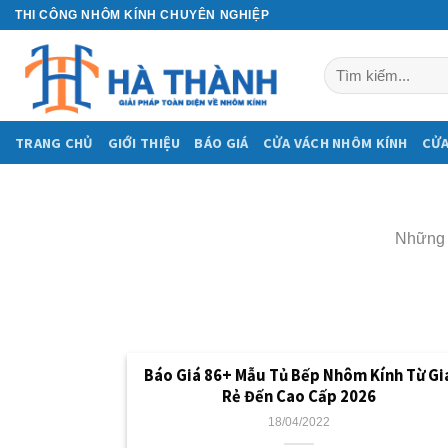
Skip
THI CÔNG NHÔM KÍNH CHUYÊN NGHIỆP
to
content
Tìm
kiếm:
TRANG CHỦ
GIỚI THIỆU
BÁO GIÁ
CỬA VÁCH NHÔM KÍNH
CỬA
Những 
Báo Giá 86+ Mẫu Tủ Bếp Nhôm Kính Từ Gi
Rẻ Đến Cao Cấp 2026
18/04/2022