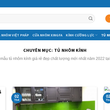
 NHÔM VIỆT PHÁP
CỬA NHÔM XINGFA
KÍNH CƯỜNG LỰC
TỦ N
CHUYÊN MỤC:
TỦ NHÔM KÍNH
mẫu tủ nhôm kính giá rẻ đẹp chất lượng mới nhất năm 2022 tại
á
02
0
Th4
Th